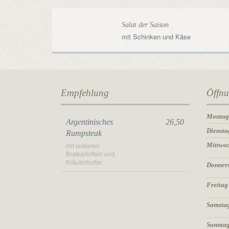
Salat der Saison
mit Schinken und Käse
Empfehlung
Öffnu
Monta
Argentinisches
26,50
Diensta
Rumpsteak
mit leckeren
Mittwo
Bratkartoffeln und
Kräuterbutter
Donner
Freitag
Samsta
Sonnta